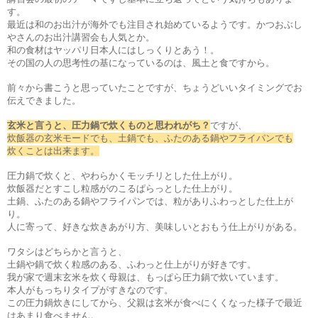
す。
最近は和のお出汁が海外でも注目され始めているようです。かつおぶし
やさんのお出汁講習会も人気とか。
和の食材はヤッパリ日本人にはしっくりとあう！。
その国の人の思考性の基になっているのは、風土と食ですから。
前々から書こうと思っていたことですが、ちょうどいいタイミングでお
伝えできました。
玄米と言うと、圧力鍋で炊くものと思われがち？
ですが、
炊飯器の玄米モードでも、土鍋でも、ふたのある鍋やフライパンでも
炊くことは出来ます。
圧力鍋で炊くと、やわらかくモッチリとした仕上がり。
炊飯器だとすこし粒感がのこるぱらっとした仕上がり。
土鍋、ふたのある鍋やフライパンでは、粒がありふわっとした仕上が
り。
人に寄って、好きな炊きあがり方、美味しいとおもう仕上がりがある。
ワタシはどちらかと言うと、
土鍋や鍋で炊く粒感のある、ふわっと仕上がりが好きです。
我が家で週末玄米を炊く母親は、もっぱら圧力鍋で炊いています。
本人がもっちりタイプがすきなのです。
この圧力鍋炊きにしてから、父親は玄米が食べにくくなった様子で最近
はあまり食べません。