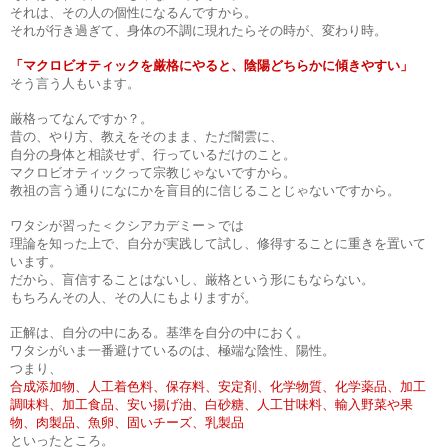
それは、その人の個性になるんですから。
それが行き過ぎて、身体の不調に現れたらその時が、変わり時。
「マクロビオティックを厳格にやると、陰陽どちらかに傾きやすい」
そう言う人もいます。
厳格ってなんですか？。
昔の、やり方、教えをそのまま、ただ闇雲に、
自分の身体と相談せず、行っているだけのこと。
マクロビオティックって宗教じゃないですから。
教祖の言う通りになにかを盲目的に信じることじゃないですから。
ワタシが習った＜クシアカデミー＞では
理論を知った上で、自分が実践して試し、修得することに重きを置いて
います。
だから、盲信することはないし、厳格という形にもならない。
もちろんその人、その人にもよりますが。
正解は、自分の中にある。基準を自分の中におく。
ワタシがいま一番避けているのは、極端な陰性、陽性。
つまり、
合成添加物、人工着色料、保存料、安定剤、化学物質、化学薬品、加工
調味料、加工食品、安い揚げ油、白砂糖、人工甘味料、輸入野菜や果
物、肉製品、魚卵、固いチーズ、乳製品
といったところ。