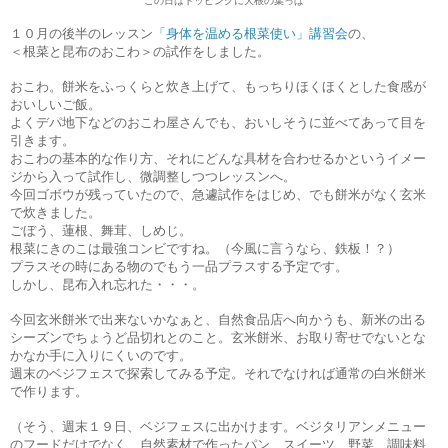
この日はトッピングに大根の葉っぱ
１０月の後半のレッスン
「身体を温める根菜使い」講習会
の、
＜根菜と昆布のおこわ＞の試作をしました。
おこわ。餅米をふっくらと炊き上げて、もっちりほくほくとした食感が
おいしいご飯。
よくデパ地下などのおこわ屋さんでも、おいしそうに並べてあって目を
引きます。
おこわの基本的な作り方、それにどんな具材を合わせるかというイメー
ジから入って試作し、微調整しつつレッスンへ。
今回ゴボウが残っていたので、急遽試作をはじめ、でも餅米がなく玄米
で炊きました。
ごぼう、蓮根、舞茸、しめじ。
根菜にきのこは最強コンビですね。（今風に言うなら、鉄板！？）
プラスその時にある物のでもう一品プラスする予定です。
しかし、昆布入れ忘れた・・・。
今回玄米餅米で出来ないかなぁと、自然食品店へ向かうも、新米の出る
シーズンでちょうど品切れとのこと。玄米餅米、お取り寄せでないとな
かなか手に入りにくいのです。
週末のベジフェスで探索してみる予定。それでなければ通常の白米餅米
で作ります。
（そう、週末１９日、ベジフェスに出かけます。ベジタリアンメニュー
のフードだけでなく、自然素材で作ったパン、スイーツ、野菜、調味料