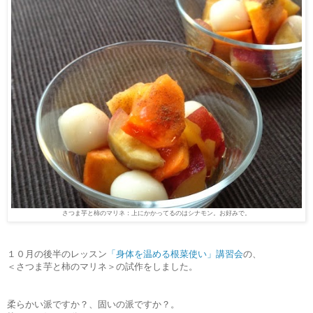
さつま芋と柿のマリネ：上にかかってるのはシナモン。お好みで。
１０月の後半のレッスン
「身体を温める根菜使い」講習会
の、
＜さつま芋と柿のマリネ＞の試作をしました。
柔らかい派ですか？、固いの派ですか？。