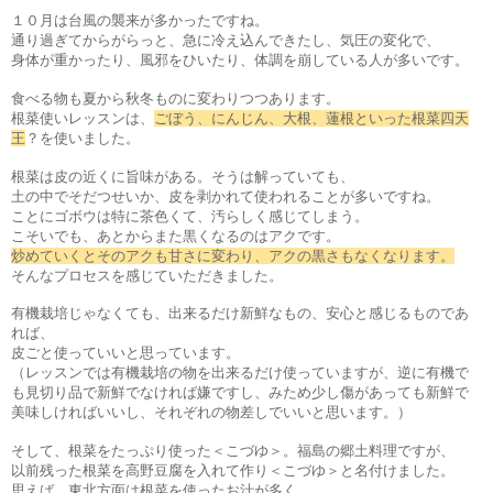
１０月は台風の襲来が多かったですね。
通り過ぎてからがらっと、急に冷え込んできたし、気圧の変化で、
身体が重かったり、風邪をひいたり、体調を崩している人が多いです。
食べる物も夏から秋冬ものに変わりつつあります。
根菜使いレッスンは、
ごぼう、にんじん、大根、蓮根といった根菜四天
王
？を使いました。
根菜は皮の近くに旨味がある。そうは解っていても、
土の中でそだつせいか、皮を剥かれて使われることが多いですね。
ことにゴボウは特に茶色くて、汚らしく感じてしまう。
こそいでも、あとからまた黒くなるのはアクです。
炒めていくとそのアクも甘さに変わり、アクの黒さもなくなります。
そんなプロセスを感じていただきました。
有機栽培じゃなくても、出来るだけ新鮮なもの、安心と感じるものであ
れば、
皮ごと使っていいと思っています。
（レッスンでは有機栽培の物を出来るだけ使っていますが、逆に有機で
も見切り品で新鮮でなければ嫌ですし、みため少し傷があっても新鮮で
美味しければいいし、それぞれの物差しでいいと思います。）
そして、根菜をたっぷり使った＜こづゆ＞。福島の郷土料理ですが、
以前残った根菜を高野豆腐を入れて作り＜こづゆ＞と名付けました。
思えば、東北方面は根菜を使ったお汁が多く、