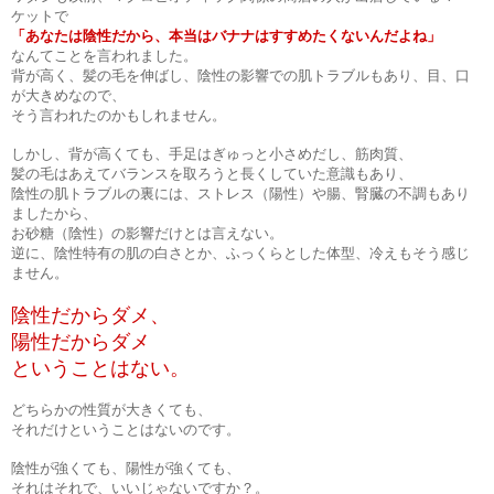
ケットで
「あなたは陰性だから、本当はバナナはすすめたくないんだよね」
なんてことを言われました。
背が高く、髪の毛を伸ばし、陰性の影響での肌トラブルもあり、目、口
が大きめなので、
そう言われたのかもしれません。
しかし、背が高くても、手足はぎゅっと小さめだし、筋肉質、
髪の毛はあえてバランスを取ろうと長くしていた意識もあり、
陰性の肌トラブルの裏には、ストレス（陽性）や腸、腎臓の不調もあり
ましたから、
お砂糖（陰性）の影響だけとは言えない。
逆に、陰性特有の肌の白さとか、ふっくらとした体型、冷えもそう感じ
ません。
陰性だからダメ、
陽性だからダメ
ということはない。
どちらかの性質が大きくても、
それだけということはないのです。
陰性が強くても、陽性が強くても、
それはそれで、いいじゃないですか？。