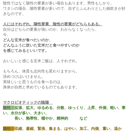
陰性ではなく陽性の要素が多い場合もあります。男性もしかり。
ワタシの場合、陽性要素が多いので、自ずとふんわりとした鍋炊きが好
きなのです。
人にはそれぞれ、陽性要素、陰性の要素がどちらもある。
自分はどちらの要素が強いのか、わからなくなったら、
今、
どんな玄米が食べたいのか、
どんなふうに炊いた玄米だと食べやすいのか
を感じてみるといいです。
おいしいと感じる玄米ご飯は、人それぞれ。
もちろん、体質も志向性も変わりますから。
決めつけはいけません。
美味しいと思うものを食べるのは、
身体が自然と求めているものでもあります。
マクロビオティックの陰陽
陰性：
拡張、拡大、ゆるめる、分散、ゆっくり、上昇、外側、軽い、寒
い、水分が多い、大きい、
長い、熱帯性、穏やか、精神的 など
陽性：
収縮、凝縮、緊張、集まる、はやい、加工、内側、重い、温か