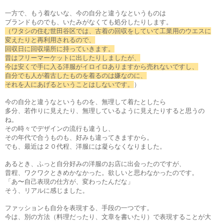
一方で、もう着ないな、今の自分と違うなというものは
ブランドものでも、いたみがなくても処分したりします。
（ワタシの住む
世田谷区では、古着の回収をしていて
工業用のウエスに
変えたりと再利用されるので、
回収日に回収場所に持っていきます。
昔はフリーマーケットに出したりしましたが、
今は安くで手に入る洋服がイロイロありますから
売れないですし、
自分でも人が着古したものを着るのは嫌なのに、
それを人にあげるということはしないです。
）
今の自分と違うなというものを、無理して着たとしたら
多分、若作りに見えたり、無理しているように見えたりすると思うの
ね。
その時々でデザインの流行も違うし、
その年代で合うものも、好みも違ってきますから。
でも、最近は２０代程、洋服には凝らなくなりました。
あるとき、ふっと自分好みの洋服のお店に出会ったのですが、
昔程、ワクワクときめかなかった。欲しいと思わなかったのです。
「あ〜自己表現の仕方が、変わったんだな」
そう、リアルに感じました。
ファッションも自分を表現する、手段の一つです。
今は、別の方法（料理だったり、文章を書いたり）で表現することが大