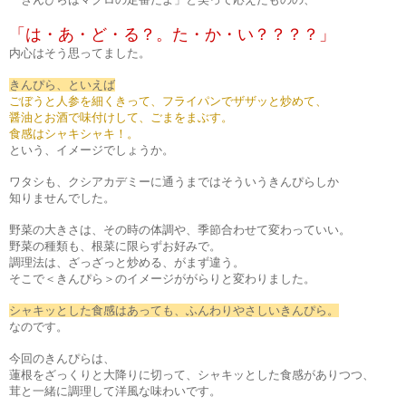
「は・あ・ど・る？。た・か・い？？？？」
内心はそう思ってました。
きんぴら、といえば
ごぼうと人参を細くきって、フライパンでザザッと炒めて、
醤油とお酒で味付けして、ごまをまぶす。
食感はシャキシャキ！。
という、イメージでしょうか。
ワタシも、クシアカデミーに通うまではそういうきんぴらしか
知りませんでした。
野菜の大きさは、その時の体調や、季節合わせて変わっていい。
野菜の種類も、根菜に限らずお好みで。
調理法は、ざっざっと炒める、がまず違う。
そこで＜きんぴら＞のイメージががらりと変わりました。
シャキッとした食感はあっても、ふんわりやさしいきんぴら。
なのです。
今回のきんぴらは、
蓮根をざっくりと大降りに切って、シャキッとした食感がありつつ、
茸と一緒に調理して洋風な味わいです。