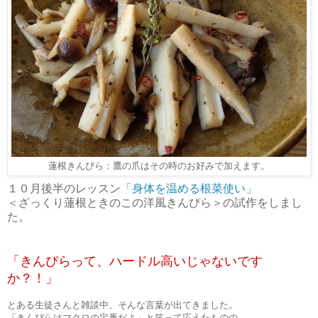
蓮根きんぴら：鷹の爪はその時のお好みで加えます。
１０月後半のレッスン
「身体を温める根菜使い」
＜ざっくり蓮根ときのこの洋風きんぴら＞の試作をしまし
た。
「きんぴらって、ハードル高いじゃないです
か？！」
とある生徒さんと雑談中、そんな言葉が出てきました。
「きんぴらはマクロの定番だよ」と笑って応えたものの、