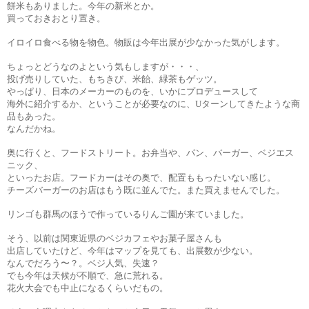
餅米もありました。今年の新米とか。
買っておきおとり置き。
イロイロ食べる物を物色。物販は今年出展が少なかった気がします。
ちょっとどうなのよという気もしますが・・・、
投げ売りしていた、もちきび、米飴、緑茶もゲッツ。
やっぱり、日本のメーカーのものを、いかにプロデュースして
海外に紹介するか、ということが必要なのに、Uターンしてきたような商
品もあった。
なんだかね。
奥に行くと、フードストリート。お弁当や、パン、バーガー、ベジエス
ニック、
といったお店。フードカーはその奥で、配置ももったいない感じ。
チーズバーガーのお店はもう既に並んでた。また買えませんでした。
リンゴも群馬のほうで作っているりんご園が来ていました。
そう、以前は関東近県のベジカフェやお菓子屋さんも
出店していたけど、今年はマップを見ても、出展数が少ない。
なんでだろう〜？。ベジ人気、失速？
でも今年は天候が不順で、急に荒れる。
花火大会でも中止になるくらいだもの。