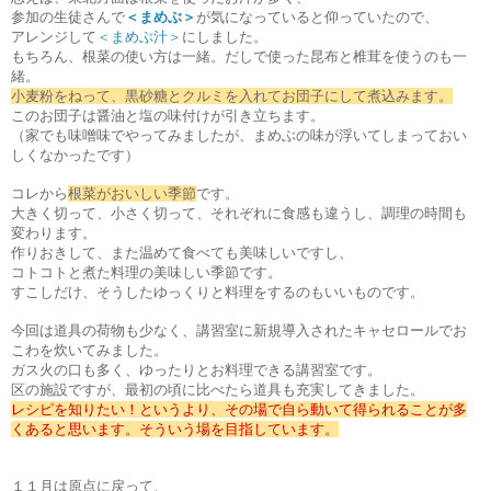
参加の生徒さんで
＜まめぶ＞
が気になっていると仰っていたので、
アレンジして
＜まめぶ汁＞
にしました。
もちろん、根菜の使い方は一緒。だしで使った昆布と椎茸を使うのも一
緒。
小麦粉をねって、黒砂糖とクルミを入れてお団子にして煮込みます。
このお団子は醤油と塩の味付けが引き立ちます。
（家でも味噌味でやってみましたが、まめぶの味が浮いてしまっておい
しくなかったです）
コレから
根菜がおいしい季節
です。
大きく切って、小さく切って、それぞれに食感も違うし、調理の時間も
変わります。
作りおきして、また温めて食べても美味しいですし、
コトコトと煮た料理の美味しい季節です。
すこしだけ、そうしたゆっくりと料理をするのもいいものです。
今回は道具の荷物も少なく、講習室に新規導入されたキャセロールでお
こわを炊いてみました。
ガス火の口も多く、ゆったりとお料理できる講習室です。
区の施設ですが、最初の頃に比べたら道具も充実してきました。
レシピを知りたい！というより、その場で自ら動いて得られることが多
くあると思います。そういう場を目指しています。
１１月は原点に戻って、