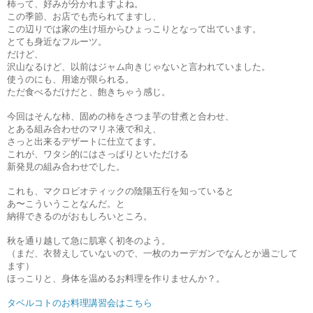
柿って、好みが分かれますよね。
この季節、お店でも売られてますし、
この辺りでは家の生け垣からひょっこりとなって出ています。
とても身近なフルーツ。
だけど、
沢山なるけど、以前はジャム向きじゃないと言われていました。
使うのにも、用途が限られる。
ただ食べるだけだと、飽きちゃう感じ。
今回はそんな柿、固めの柿をさつま芋の甘煮と合わせ、
とある組み合わせのマリネ液で和え、
さっと出来るデザートに仕立てます。
これが、ワタシ的にはさっぱりといただける
新発見の組み合わせでした。
これも、マクロビオティックの陰陽五行を知っていると
あ〜こういうことなんだ。と
納得できるのがおもしろいところ。
秋を通り越して急に肌寒く初冬のよう。
（まだ、衣替えしていないので、一枚のカーデガンでなんとか過ごして
ます）
ほっこりと、身体を温めるお料理を作りませんか？。
タベルコトのお料理講習会はこちら