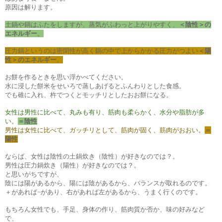
原因は解ります。
土鍋や鍋はふたをしますが、蒸気がふわっと上がりやすく、
＜陰性＞の
エネルギー
。
圧力鍋というのは密閉性が高く鍋の中で上からかかる圧力がつよい
＜陽
性＞のエネルギー
。
お餅を作るときを思い浮かべてください。
水に浸した餅米をせいろで蒸しあげるとふんわりとした食感。
でも碓に入れ、杵でつくとモッチリとしたおお餅になる。
女性は男性に比べて、丸みも有り、筋肉も柔らかく、水分や脂肪が多
い。
＝陰性
男性は女性に比べて、ガッチリとして、筋肉が固く、筋肉がおおい。
＝
陽性
ならば、女性は陰性の土鍋炊き（陰性）が好きなのでは？。
男性は圧力鍋炊き（陽性）が好きなのでは？。
と思いがちですが、
陰には陽があるから、陽には陰があるから、バランスが取れるのです。
＋があれば−があり、右があれば左があるから、うまく行くのです。
もちろん女性でも、手足、身体の作り、筋肉質か否か、味の好みなど
で、