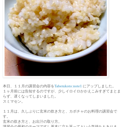
本日、１１月の講習会の内容を
Taberukoto:note1
にアップしました。
１ヶ月前には告知するのですが、少しイロイロかかえこみすぎてまとま
らず、遅くなってしまいました。
スミマセン。
１１月は、久しぶりに玄米の炊き方と、カボチャのお料理の講習会で
す。
玄米の炊き方と、お出汁の取り方。
講習会の最初のテーマですし基本に立ち返ってという気持ちもありま