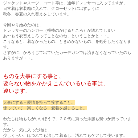
ジャケットやスーツ、コート等は、通年ドレッサーに入ってますが、
日常着は衣装箱に入れて、クローゼットに出すように
秋冬、春夏の入れ替えをしています。
今回やり始めたのは、
ドレッサーのハンガー（横棒のかけるところ）が壊れてしまい
あ〜もう衣替えしろってことなのね、ということかと・・。
こうなると、着なかったもの、ときめかないもの、を処分したくなりま
す。
さすがに、かろうじて出ていたカーデガンでは済まなくなっていたのも
ありますが・・。
ものを大事にする事と、
要らない物をかかえこんでいるいる事は、
違います。
大事にする＝愛情を持って接すること。
使っていて、楽しくなる、愛着を感じること。
わたしは物もちがいいほうで、２０代に買った洋服も幾つか残っていま
す。
だから、気に入った物は、
少しくらい、ほつれても治して着るし、汚れてもケアして使います。