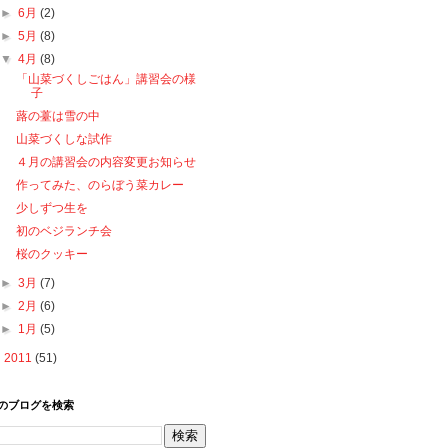
►
6月
(2)
►
5月
(8)
▼
4月
(8)
「山菜づくしごはん」講習会の様
子
蕗の薹は雪の中
山菜づくしな試作
４月の講習会の内容変更お知らせ
作ってみた、のらぼう菜カレー
少しずつ生を
初のベジランチ会
桜のクッキー
►
3月
(7)
►
2月
(6)
►
1月
(5)
►
2011
(51)
のブログを検索