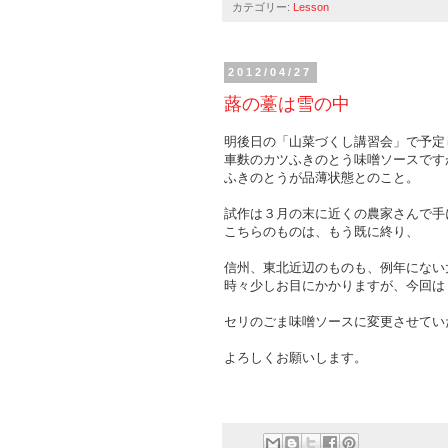
カテゴリー:
Lesson
2012/04/27
蕗の薹は雪の中
明後日の「山菜づくし講習会」で予定
車麩のカツふきのとう味噌ソースです
ふきのとうが品薄状態とのこと。
試作は３月の末に近くの農家さんで手
こちらのものは、もう既に終り、
信州、東北近辺のものも、例年にない
時々少しお目にかかりますが、今回は
セリのごま味噌ソースに変更させてい
よろしくお願いします。