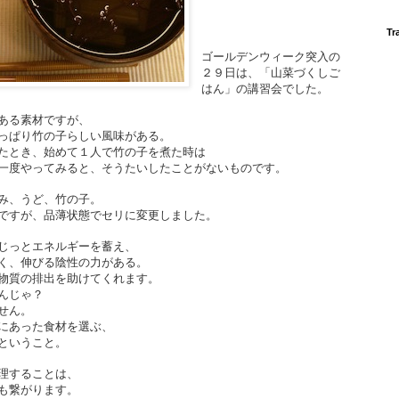
Tr
ゴールデンウィーク突入の
２９日は、「山菜づくしご
はん」の講習会でした。
ある素材ですが、
っぱり竹の子らしい風味がある。
たとき、始めて１人で竹の子を煮た時は
一度やってみると、そうたいしたことがないものです。
み、うど、竹の子。
ですが、品薄状態でセリに変更しました。
じっとエネルギーを蓄え、
く、伸びる陰性の力がある。
物質の排出を助けてくれます。
んじゃ？
せん。
にあった食材を選ぶ、
ということ。
理することは、
も繋がります。