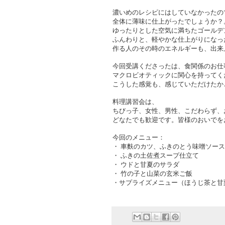
濃いめのレシピにはしていなかったの
全体に薄味に仕上がったでしょうか？
ゆったりとした空気に満ちたゴールデ
ふんわりと、軽やかな仕上がりになっ
作る人のその時のエネルギーも、出来
今回受講くださったは、食関係のお仕
マクロビオティックに関心を持ってく
こうした感覚も、感じていただけたか
料理講習会は、
ちびっ子、女性、男性、こだわらず、
どなたでも歓迎です。皆様のおいでを
今回のメニュー：
・ 車麩のカツ、ふきのとう味噌ソース
・ ふきの土佐煮スープ仕立て
・ ウドと甘夏のサラダ
・ 竹の子と山菜の玄米ご飯
・サプライズメニュー（ほうじ茶と甘