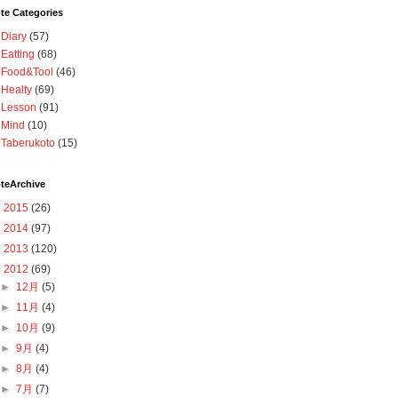
te Categories
Diary
(57)
Eatting
(68)
Food&Tool
(46)
Healty
(69)
Lesson
(91)
Mind
(10)
Taberukoto
(15)
teArchive
►
2015
(26)
►
2014
(97)
►
2013
(120)
▼
2012
(69)
►
12月
(5)
►
11月
(4)
►
10月
(9)
►
9月
(4)
►
8月
(4)
►
7月
(7)