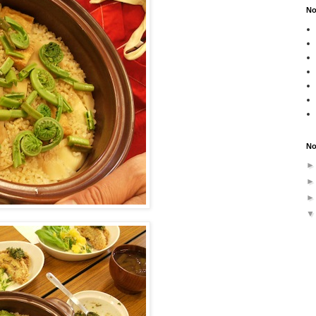
No
No