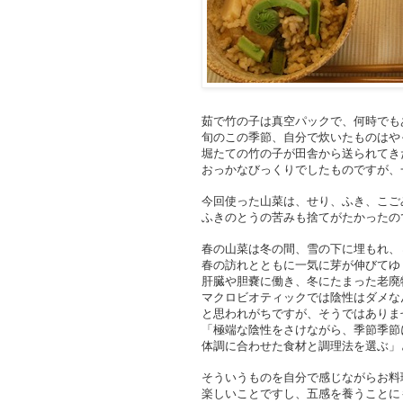
茹で竹の子は真空パックで、何時でも
旬のこの季節、自分で炊いたものはや
堀たての竹の子が田舎から送られてき
おっかなびっくりでしたものですが、
今回使った山菜は、せり、ふき、こご
ふきのとうの苦みも捨てがたかったの
春の山菜は冬の間、雪の下に埋もれ、
春の訪れとともに一気に芽が伸びてゆ
肝臓や胆嚢に働き、冬にたまった老廃
マクロビオティックでは陰性はダメな
と思われがちですが、そうではありま
「極端な陰性をさけながら、季節季節
体調に合わせた食材と調理法を選ぶ」
そういうものを自分で感じながらお料
楽しいことですし、五感を養うことに