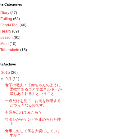
te Categories
Diary
(57)
Eatting
(68)
Food&Tool
(46)
Healty
(69)
Lesson
(91)
Mind
(10)
Taberukoto
(15)
teArchive
▼
2015
(26)
▼
9月
(11)
老子の教え：【赤ちゃんのように
柔軟であることでエネルギーが
満ちあふれる】ということ
一点だけを見て、お肉を制限する
とつらくなるのです。
不調を忘れてみたら？
ワタシが芋ケンピを止められた理
由
食事に対して何を大切にしていま
すか？