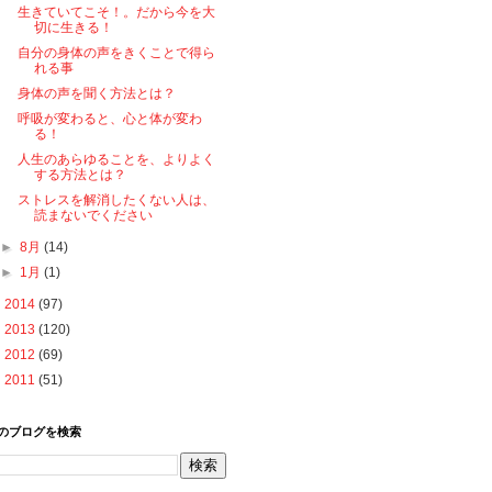
生きていてこそ！。だから今を大
切に生きる！
自分の身体の声をきくことで得ら
れる事
身体の声を聞く方法とは？
呼吸が変わると、心と体が変わ
る！
人生のあらゆることを、よりよく
する方法とは？
ストレスを解消したくない人は、
読まないでください
►
8月
(14)
►
1月
(1)
►
2014
(97)
►
2013
(120)
►
2012
(69)
►
2011
(51)
のブログを検索