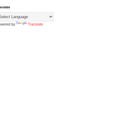
anslate
wered by
Translate