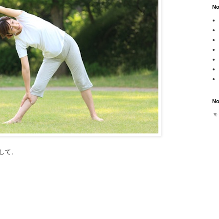
No
No
して、