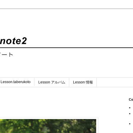
Lesson.taberukoto
Lesson アルバム
Lesson 情報
Co