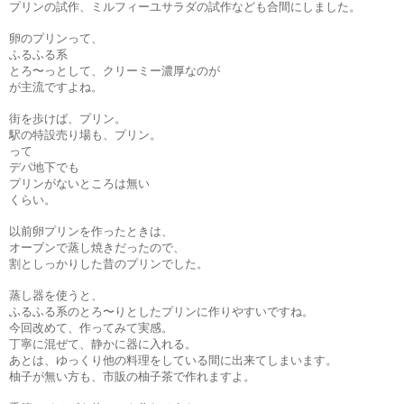
プリンの試作、ミルフィーユサラダの試作なども合間にしました。
卵のプリンって、
ふるふる系
とろ〜っとして、クリーミー濃厚なのが
が主流ですよね。
街を歩けば、プリン。
駅の特設売り場も、プリン。
って
デパ地下でも
プリンがないところは無い
くらい。
以前卵プリンを作ったときは、
オーブンで蒸し焼きだったので、
割としっかりした昔のプリンでした。
蒸し器を使うと、
ふるふる系のとろ〜りとしたプリンに作りやすいですね。
今回改めて、作ってみて実感。
丁寧に混ぜて、静かに器に入れる。
あとは、ゆっくり他の料理をしている間に出来てしまいます。
柚子が無い方も、市販の柚子茶で作れますよ。