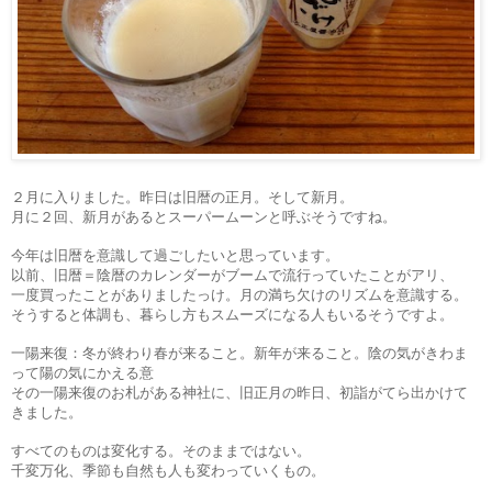
２月に入りました。昨日は旧暦の正月。そして新月。
月に２回、新月があるとスーパームーンと呼ぶそうですね。
今年は旧暦を意識して過ごしたいと思っています。
以前、旧暦＝陰暦のカレンダーがブームで流行っていたことがアリ、
一度買ったことがありましたっけ。月の満ち欠けのリズムを意識する。
そうすると体調も、暮らし方もスムーズになる人もいるそうですよ。
一陽来復：冬が終わり春が来ること。新年が来ること。陰の気がきわま
って陽の気にかえる意
その一陽来復のお札がある神社に、旧正月の昨日、初詣がてら出かけて
きました。
すべてのものは変化する。そのままではない。
千変万化、季節も自然も人も変わっていくもの。