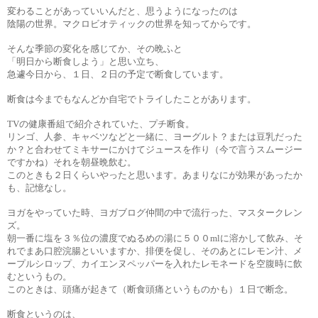
変わることがあっていいんだと、思うようになったのは
陰陽の世界。マクロビオティックの世界を知ってからです。
そんな季節の変化を感じてか、その晩ふと
「明日から断食しよう」と思い立ち、
急遽今日から、１日、２日の予定で断食しています。
断食は今までもなんどか自宅でトライしたことがあります。
TVの健康番組で紹介されていた、プチ断食。
リンゴ、人参、キャベツなどと一緒に、ヨーグルト？または豆乳だった
か？と合わせてミキサーにかけてジュースを作り（今で言うスムージー
ですかね）それを朝昼晩飲む。
このときも２日くらいやったと思います。あまりなにが効果があったか
も、記憶なし。
ヨガをやっていた時、ヨガブログ仲間の中で流行った、マスタークレン
ズ。
朝一番に塩を３％位の濃度でぬるめの湯に５００mlに溶かして飲み、そ
れでまあ口腔浣腸といいますか、排便を促し、そのあとにレモン汁、メ
ープルシロップ、カイエンヌペッパーを入れたレモネードを空腹時に飲
むというもの。
このときは、頭痛が起きて（断食頭痛というものかも）１日で断念。
断食というのは、