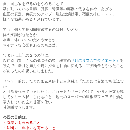
食、固形物を摂るのをやめることで、
常に動いている胃腸、肝臓、腎臓等の臓器の働きを休めてあげる。
血圧の安定、免疫力のアップ、脂肪燃焼効果、宿便の排出・・・。
様々な効果があるとされています。
でも、個人で長期間実践するのは難しいとか、
体の変調が心配とか、
本当に体にいいのだろうかとか、
マイナスな心配もあるのも当然。
ワタシは上記の２つの他に、
以前岡部賢二さんの講演会の後、著書の
『月のリズムでダイエット』
を
読んで、新月と満月の時に夕食を甘酒に変える、プチ断食もやったこと
があったのを思い出しました。
２〜３日前に、たまたま玄米餅米と白米糀で「たまには甘酒でも仕込む
か」
と甘酒を作っていました！。これをミキサーにかけて、外皮と胚芽を漉
してクリーム状にしたものと、地元のスーパーの島根県フェアで甘酒を
購入していた玄米甘酒を使い、
甘酒断食をします。
今回の目的は、
・直感力を高めること
・決断力、集中力を高めること