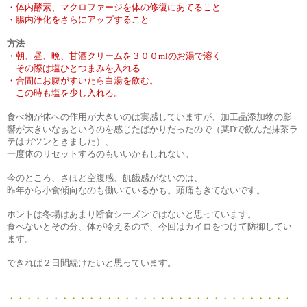
・体内酵素、マクロファージを体の修復にあてること
・腸内浄化をさらにアップすること
方法
・朝、昼、晩、甘酒クリームを３００mlのお湯で溶く
その際は塩ひとつまみを入れる
・合間にお腹がすいたら白湯を飲む。
この時も塩を少し入れる。
食べ物が体への作用が大きいのは実感していますが、加工品添加物の影
響が大きいなぁというのを感じたばかりだったので（某Dで飲んだ抹茶ラ
テはガツンときました）、
一度体のリセットするのもいいかもしれない。
今のところ、さほど空腹感、飢餓感がないのは、
昨年から小食傾向なのも働いているかも。頭痛もきてないです。
ホントは冬場はあまり断食シーズンではないと思っています。
食べないとその分、体が冷えるので、今回はカイロをつけて防御してい
ます。
できれば２日間続けたいと思っています。
・・・・・・・・・・・・・・・・・・・・・・・・・・・・・・・・